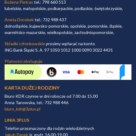
Bożena Pietras
tel.: 798 660 513
lubelskie, małopolskie, podkarpackie, podlaskie, świętokrzyskie,
Aneta Dorobek
tel.: 732 988 437
dolnośląskie, kujawsko-pomorskie, opolskie, pomorskie, śląskie,
warmińsko-mazurskie, wielkopolskie, zachodniopomorskie,
Składki członkowskie
prosimy wpłacać na konto
ING Bank Śląski S. A. 97 1050 1012 1000 0090 3022 4431
Płatności obsługuje
KARTA DUŻEJ RODZINY
Biuro KDR czynne w dni robocze od 7.00 do 15.00
Anna Tanowska, tel.: 732 988 446
biuro_kdr@3plus.pl
LINIA 3PLUS
Telefon przeznaczony dla rodzin wielodzietnych
Jakub Panek
śr. godz. 16.00-19.00