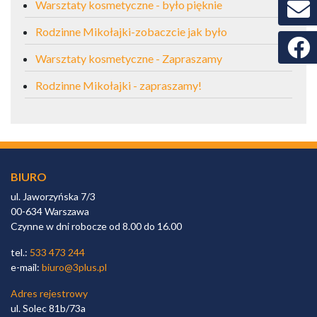
Warsztaty kosmetyczne - było pięknie
Rodzinne Mikołajki-zobaczcie jak było
Faceb
Warsztaty kosmetyczne - Zapraszamy
Rodzinne Mikołajki - zapraszamy!
BIURO
ul. Jaworzyńska 7/3
00-634 Warszawa
Czynne w dni robocze od 8.00 do 16.00
tel.:
533 473 244
e-mail:
biuro@3plus.pl
Adres rejestrowy
ul. Solec 81b/73a