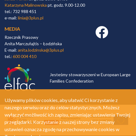
Katarzyna Malinowska
pt. godz. 9.00-12.00
tel.: 732 988 451
e-mail:
linia@3plus.pl
MEDIA
Facebook link
Rzecznik Prasowy
Anita Marczułajtis – Łodzińska
E-mail:
anita.lodzinska@3plus.pl
tel.:
600 004 410
Jesteśmy stowarzyszeni w European Large
Families Confederation
Używamy plików cookies, aby ułatwić Ci korzystanie z
naszego serwisu oraz do celów statystycznych. Możesz
wyłączyć możliwość ich zapisu, zmieniając ustawienia Twojej
przeglądarki. Korzystanie z naszej strony bez zmiany
ustawień oznacza zgodę na przechowywanie cookies w