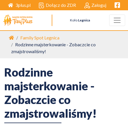
Facebo
Dołącz do ZDR
Zaloguj
3plus.pl
Koło
Legnica
Strona główna
Family Spot Legnica
Rodzinne majsterkowanie - Zobaczcie co
zmajstrowaliśmy!
Rodzinne
majsterkowanie -
Zobaczcie co
zmajstrowaliśmy!