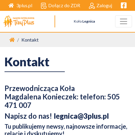
Facebo
Dołącz do ZDR
Zaloguj
3plus.pl
Koło
Legnica
Strona główna
Kontakt
Kontakt
Przewodnicząca Koła
Magdalena Konieczek: telefon: 505
471 007
Napisz do nas!
legnica@3plus.pl
Tu publikujemy newsy, najnowsze informacje,
relacje i dyskutujemy!