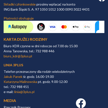
Składki członkowskie
prosimy wpłacać na konto
ING Bank Śląski S. A. 97 1050 1012 1000 0090 3022 4431
Płatności obsługuje
KARTA DUŻEJ RODZINY
Biuro KDR czynne w dni robocze od 7.00 do 15.00
Anna Tanowska, tel.: 732 988 446
biuro_kdr@3plus.pl
LINIA 3PLUS
Telefon przeznaczony dla rodzin wielodzietnych
Jakub Panek
śr. godz. 16.00-19.00
Katarzyna Malinowska
pt. godz. 9.00-12.00
tel.: 732 988 451
e-mail:
linia@3plus.pl
MEDIA
Facebook link
Rzecznik Prasowy