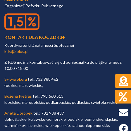
Organizacji Pożytku Publicznego
KONTAKT DLA KÓŁ ZDR3+
Koordynatorki Działalności Społecznej
kds@3plus.pl
Z KDS można kontaktować się od poniedziałku do piątku, w godz.
10.00 - 18.00
Sylwia Skóra
tel.: 732 988 462
łódzkie, mazowieckie,
Bożena Pietras
tel.: 798 660 513
lubelskie, małopolskie, podkarpackie, podlaskie, świętokrzyskie,
Aneta Dorobek
tel.: 732 988 437
dolnośląskie, kujawsko-pomorskie, opolskie, pomorskie, śląskie,
warmińsko-mazurskie, wielkopolskie, zachodniopomorskie,
Faceb