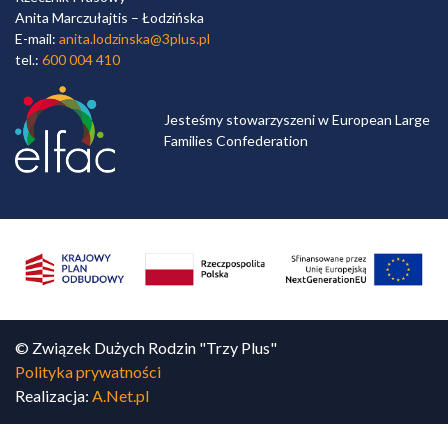
Anita Marczułajtis – Łodzińska
E-mail:
anita.lodzinska@3plus.pl
tel.:
600 004 410
Jesteśmy stowarzyszeni w European Large
Families Confederation
© Związek Dużych Rodzin "Trzy Plus"
Polityka prywatności
Realizacja:
A.Net.pl