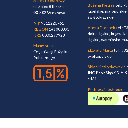
Adres rejestrowy
Bożena Pietras
tel.: 7
ul. Solec 81b/73a
lubelskie, małopolskie,
00-382 Warszawa
świętokrzyskie,
NIP
9512220761
Aneta Dorobek
tel.: 7
REGON
141000893
dolnośląskie, kujawsko
KRS
0000279928
śląskie, warmińsko-ma
Mamy status
Elżbieta Majka
tel.: 73
Organizacji Pożytku
wielkopolskie,
Publicznego
Składki członkowskie
p
ING Bank Śląski S. A.
4431
Płatności obsługuje