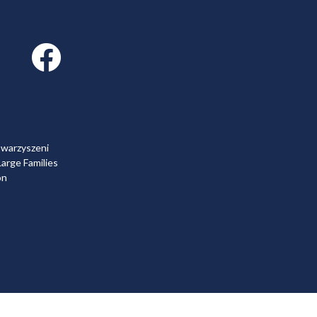
Facebook link
owarzyszeni
arge Families
on