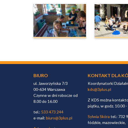
BIURO
KONTAKT DLA KÓ
ul. Jaworzyńska 7/3
Koordynatorki Działal
00-634 Warszawa
kds@3plus.pl
Czynne w dni robocze od
Z KDS można kontaktow
8.00 do 16.00
piątku, w godz. 10.00 -
tel.:
533 473 244
Sylwia Skóra
tel.: 732 
e-mail:
biuro@3plus.pl
łódzkie, mazowieckie,