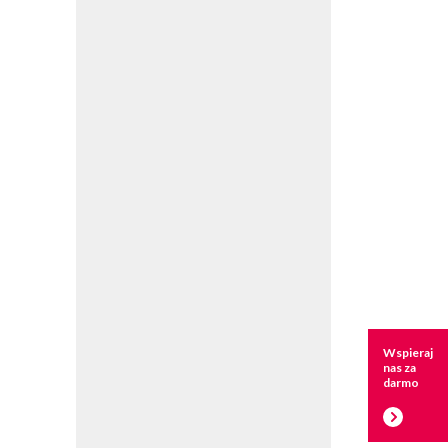
Wspieraj
nas za
darmo