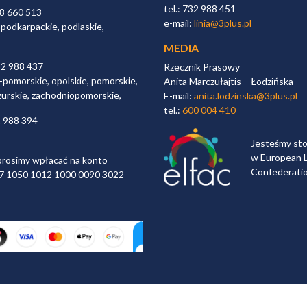
tel.: 732 988 451
98 660 513
e-mail:
linia@3plus.pl
 podkarpackie, podlaskie,
MEDIA
32 988 437
Rzecznik Prasowy
-pomorskie, opolskie, pomorskie,
Anita Marczułajtis – Łodzińska
zurskie, zachodniopomorskie,
E-mail:
anita.lodzinska@3plus.pl
tel.:
600 004 410
2 988 394
Jesteśmy st
w European L
rosimy wpłacać na konto
Confederati
 97 1050 1012 1000 0090 3022