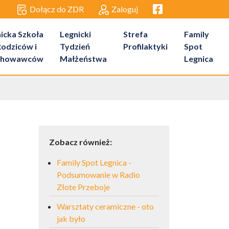
Facebook link
Dołącz do ZDR
Zaloguj
icka Szkoła
Legnicki
Strefa
Family
Rodziców i
Tydzień
Profilaktyki
Spot
howawców
Małżeństwa
Legnica
Zobacz również:
Family Spot Legnica -
Podsumowanie w Radio
Złote Przeboje
Warsztaty ceramiczne - oto
jak było