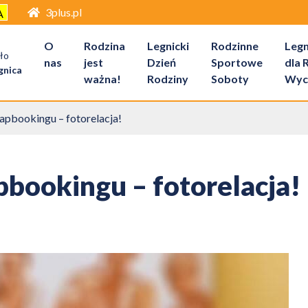
3plus.pl
A
O
Rodzina
Legnicki
Rodzinne
Legn
ło
nas
jest
Dzień
Sportowe
dla 
gnica
ważna!
Rodziny
Soboty
Wyc
apbookingu – fotorelacja!
pbookingu – fotorelacja!