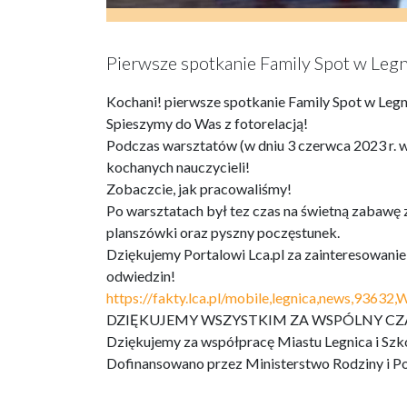
Pierwsze spotkanie Family Spot w Legni
Kochani! pierwsze spotkanie Family Spot w Legn
Spieszymy do Was z fotorelacją!
Podczas warsztatów (w dniu 3 czerwca 2023 r. 
kochanych nauczycieli!
Zobaczcie, jak pracowaliśmy!
Po warsztatach był tez czas na świetną zabawę 
planszówki oraz pyszny poczęstunek.
Dziękujemy Portalowi Lca.pl za zainteresowani
odwiedzin!
https://fakty.lca.pl/mobile,legnica,news,93632,W
DZIĘKUJEMY WSZYSTKIM ZA WSPÓLNY CZ
Dziękujemy za współpracę Miastu Legnica i Sz
Dofinansowano przez Ministerstwo Rodziny i Po