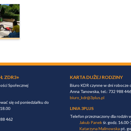
Ł ZDR3+
KARTA DUŻEJ RODZINY
ności Społecznej
Biuro KDR czynne w dni robocze 
Anna Tanowska, tel.: 732 988 44
biuro_kdr@3plus.pl
ać się od poniedziałku do
 18.00
LINIA 3PLUS
Telefon przeznaczony dla rodzin 
988 462
Jakub Panek
śr. godz. 16.00-
Katarzyna Malinowska
pt. go