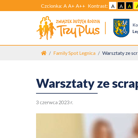
Czcionka:
A
A+
A++
Kontrast:
A
A
A
Ko
Le
Strona główna
Family Spot Legnica
Warsztaty ze scr
Warsztaty ze scra
3 czerwca 2023 r.