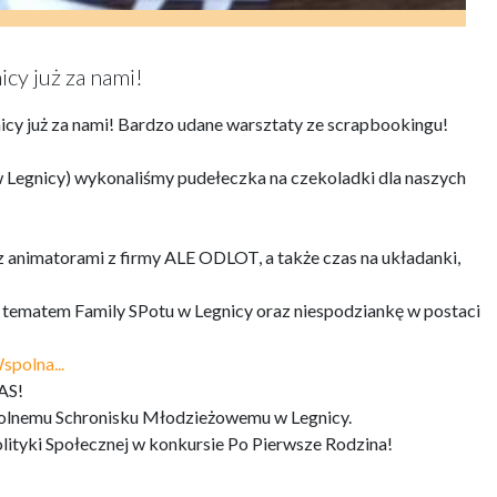
cy już za nami!
icy już za nami! Bardzo udane warsztaty ze scrapbookingu!
w Legnicy) wykonaliśmy pudełeczka na czekoladki dla naszych
z animatorami z firmy ALE ODLOT, a także czas na układanki,
e tematem Family SPotu w Legnicy oraz niespodziankę w postaci
spolna...
AS!
kolnemu Schronisku Młodzieżowemu w Legnicy.
lityki Społecznej w konkursie Po Pierwsze Rodzina!