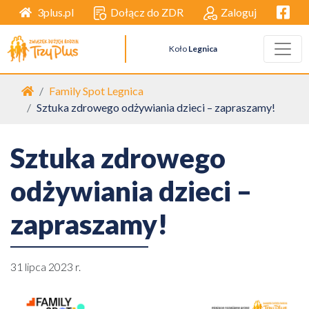
Facebo
Dołącz do ZDR
Zaloguj
3plus.pl
Koło
Legnica
Strona główna
Family Spot Legnica
Sztuka zdrowego odżywiania dzieci – zapraszamy!
Sztuka zdrowego
odżywiania dzieci –
zapraszamy!
31 lipca 2023 r.