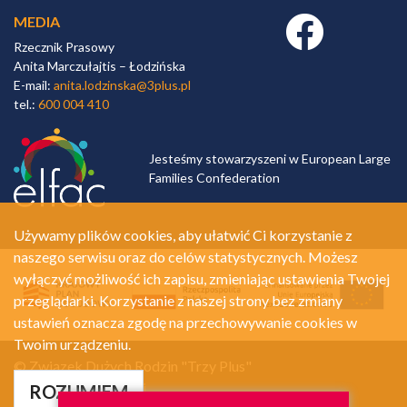
MEDIA
Facebook link
Rzecznik Prasowy
Anita Marczułajtis – Łodzińska
E-mail:
anita.lodzinska@3plus.pl
tel.:
600 004 410
Jesteśmy stowarzyszeni w European Large
Families Confederation
Używamy plików cookies, aby ułatwić Ci korzystanie z
naszego serwisu oraz do celów statystycznych. Możesz
wyłączyć możliwość ich zapisu, zmieniając ustawienia Twojej
przeglądarki. Korzystanie z naszej strony bez zmiany
ustawień oznacza zgodę na przechowywanie cookies w
Twoim urządzeniu.
© Związek Dużych Rodzin "Trzy Plus"
Polityka prywatności
ROZUMIEM