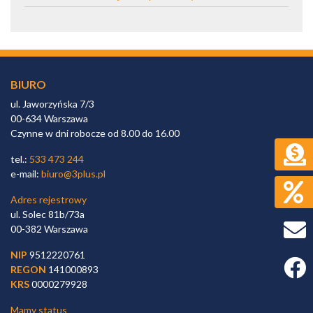
BIURO
ul. Jaworzyńska 7/3
00-634 Warszawa
Czynne w dni robocze od 8.00 do 16.00
tel.:
533 473 244
e-mail:
biuro@3plus.pl
Adres rejestrowy
ul. Solec 81b/73a
00-382 Warszawa
NIP
9512220761
Faceb
REGON
141000893
KRS
0000279928
Mamy status