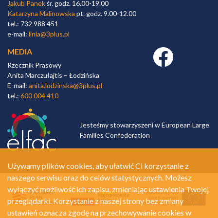
Jakub Panek
śr. godz. 16.00-19.00
Katarzyna Malinowska
pt. godz. 9.00-12.00
tel.: 732 988 451
e-mail:
linia@3plus.pl
MEDIA
Facebook link
Rzecznik Prasowy
Anita Marczułajtis – Łodzińska
E-mail:
anita.lodzinska@3plus.pl
tel.:
600 004 410
Jesteśmy stowarzyszeni w European Large
Families Confederation
Używamy plików cookies, aby ułatwić Ci korzystanie z
naszego serwisu oraz do celów statystycznych. Możesz
wyłączyć możliwość ich zapisu, zmieniając ustawienia Twojej
przeglądarki. Korzystanie z naszej strony bez zmiany
ustawień oznacza zgodę na przechowywanie cookies w