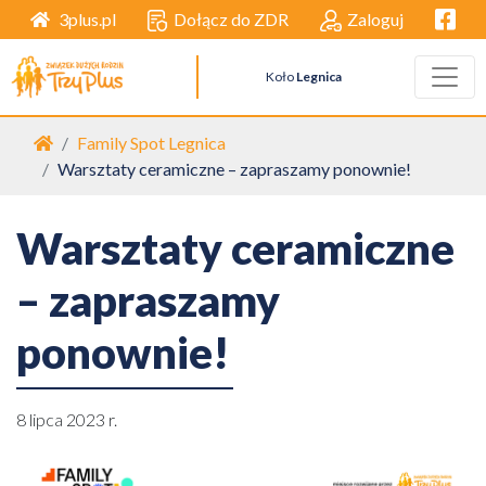
Facebo
Dołącz do ZDR
Zaloguj
3plus.pl
Koło
Legnica
Strona główna
Family Spot Legnica
Warsztaty ceramiczne – zapraszamy ponownie!
Warsztaty ceramiczne
– zapraszamy
ponownie!
8 lipca 2023 r.