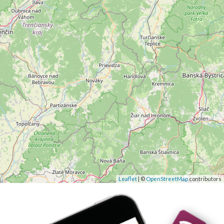
Leaflet
| ©
OpenStreetMap
contributors